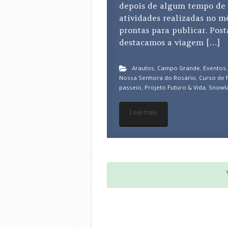
depois de algum tempo de 
atividades realizadas no 
prontas para publicar. Po
destacamos a viagem […]
Arautos
,
Campo Grande
,
Eventos
Nossa Senhora do Rosário
,
Curso de f
passeio
,
Projeto Futuro & Vida
,
Snowl
Leia mais