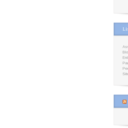
Li
Ass
Bl
En
Par
Pe
Sit