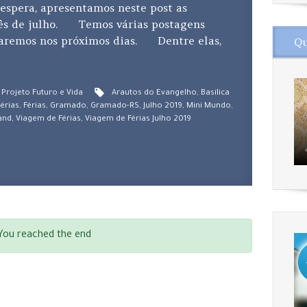
espera, apresentamos neste post as
mês de julho. Temos várias postagens
staremos nos próximos dias. Dentre elas,
Qu
,
Projeto Futuro e Vida
Arautos do Evangelho
,
Basílica
érias
,
Férias
,
Gramado
,
Gramado-RS
,
Julho 2019
,
Mini Mundo
,
and
,
Viagem de Férias
,
Viagem de Férias Julho 2019
You reached the end