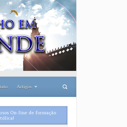
tato
Artigos
rsos On-line de formação
tólica!