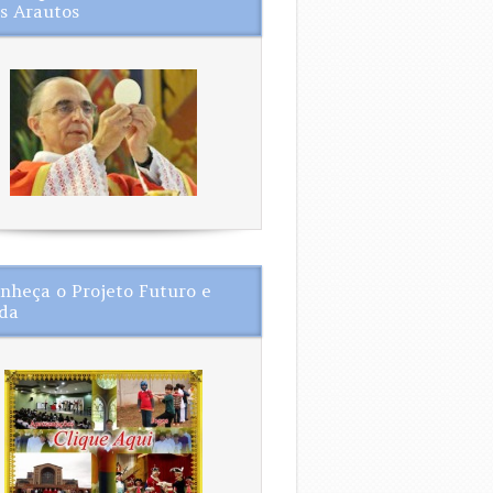
s Arautos
nheça o Projeto Futuro e
da