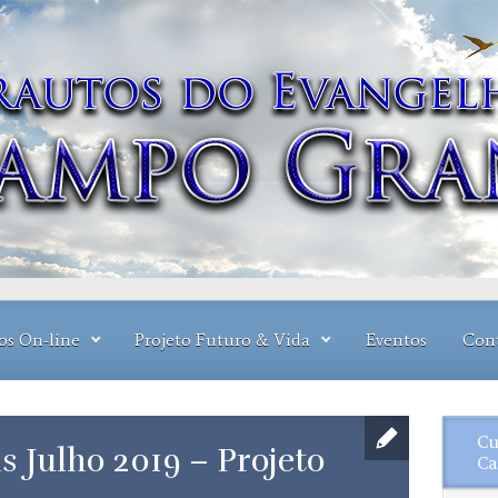
os On-line
Projeto Futuro & Vida
Eventos
Con
Cu
s Julho 2019 – Projeto
Ca