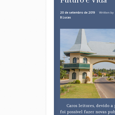
Futuro e Vida
20 de setembro de 2019
Written by
B.Lucas
Caros leitores, devido a 
foi possível fazer novas pu