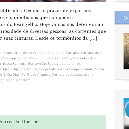
publicados, tivemos o prazer de expor aos
ectos e simbolismos que compõem a
Qu
utos do Evangelho. Hoje vamos nos deter em um
riosidade de diversas pessoas; as correntes que
r suas cinturas. Desde os primórdios da […]
Amor
,
Arautos do Evangelho
,
Cadeias
,
Carisma
,
Carisma dos
o
,
Consagração a Nossa Senhora
,
Correntes
,
Correntes dos
a Nossa Senhora
,
Escravidão
,
Escravidão de amor
,
s
,
Igreja
,
Igreja Católica
,
Igreja Católica em Campo Grande
,
Maria
o S. Clá Dias
,
Perfil dos Arautos
,
Por que os Arautos usam
ignion de Montfort
You reached the end