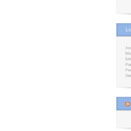
Li
Ass
Bl
En
Par
Pe
Sit