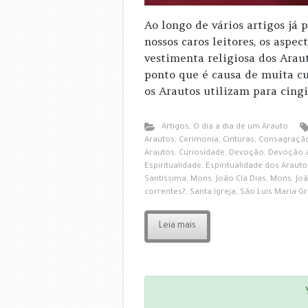
Ao longo de vários artigos já 
nossos caros leitores, os asp
vestimenta religiosa dos Ara
ponto que é causa de muita cu
os Arautos utilizam para cingi
Artigos
,
O dia a dia de um Arauto
Arautos
,
Cerimonia
,
Cinturas
,
Consagraçã
Arautos
,
Curiosidade
,
Devoção
,
Devoção 
Espiritualidade
,
Espiritualidade dos Arauto
Santíssima
,
Mons. João Clá Dias
,
Mons. Joã
correntes?
,
Santa Igreja
,
São Luís Maria Gr
Leia mais