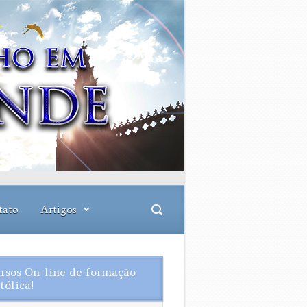
tato
Artigos
rsos On-line de formação
tólica!