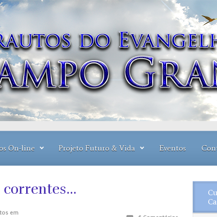
os On-line
Projeto Futuro & Vida
Eventos
Con
, correntes…
Cu
Ca
tos em