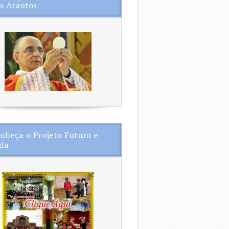
s Arautos
nheça o Projeto Futuro e
da