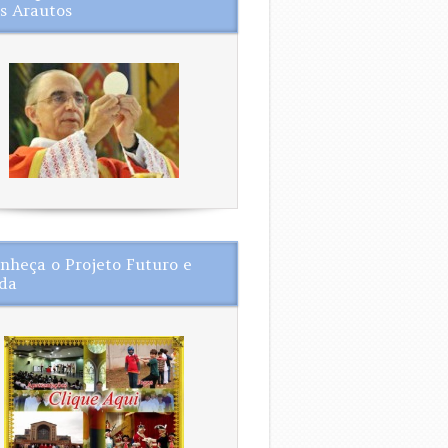
s Arautos
nheça o Projeto Futuro e
da