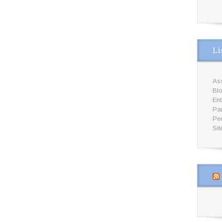
Li
Ass
Bl
En
Par
Pe
Sit