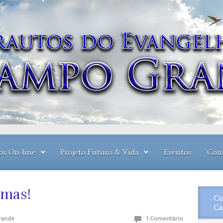
os On-line
Projeto Futuro & Vida
Eventos
Con
mas!
Cu
Ca
ande
1 Comentário