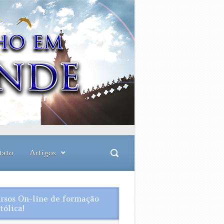
tato
Artigos
rsos On-line de formação
tólica!