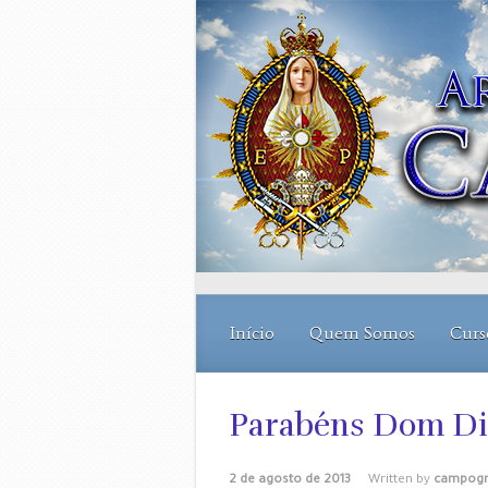
Skip to main content
Início
Quem Somos
Curs
Parabéns Dom Di
2 de agosto de 2013
Written by
campogr