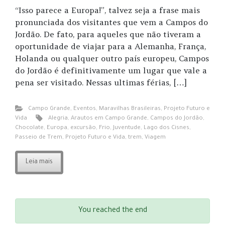
“Isso parece a Europa!”, talvez seja a frase mais
pronunciada dos visitantes que vem a Campos do
Jordão. De fato, para aqueles que não tiveram a
oportunidade de viajar para a Alemanha, França,
Holanda ou qualquer outro país europeu, Campos
do Jordão é definitivamente um lugar que vale a
pena ser visitado. Nessas ultimas férias, […]
Campo Grande
,
Eventos
,
Maravilhas Brasileiras
,
Projeto Futuro e
Vida
Alegria
,
Arautos em Campo Grande
,
Campos do Jordão
,
Chocolate
,
Europa
,
excursão
,
Frio
,
Juventude
,
Lago dos Cisnes
,
Passeio de Trem
,
Projeto Futuro e Vida
,
trem
,
Viagem
Leia mais
You reached the end