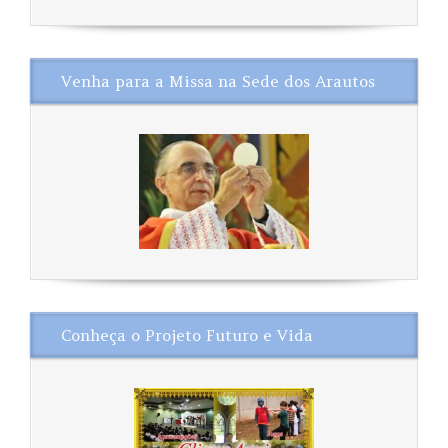
Venha para a Missa na Sede dos Arautos
Conheça o Projeto Futuro e Vida