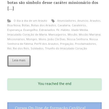
botas são símbolo desse caráter missionário dos
[…]
O dia a dia de um Arauto
Anunciadores
,
Anuncio
,
Arautos
,
Boa Nova
,
Botas
,
Botas dos Arautos
,
Cavalaria
,
Cavaleiros
,
Esperança
,
Evangelho
,
Extraviados
,
Fé
,
Hábito
,
Idade Média
,
Imaculado Coração de Maria
,
Mansageiros
,
Missão
,
Missão Mariana
,
Missionários
,
Monges
,
Mons. João Clá Dias
,
Nossa Senhora
,
Nossa
Senhora de Fátima
,
Perfil dos Arautos
,
Pregação
,
Proclamadores
,
Rei
,
Rei dos Reis
,
Soldados
,
Triunfo do Imaculado Coração
Leia mais
You reached the end
Cursos On-line de formação Católica!