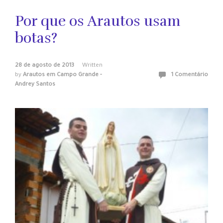
Por que os Arautos usam
botas?
28 de agosto de 2013
Written
by
Arautos em Campo Grande -
1 Comentário
Andrey Santos