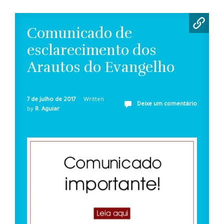
Comunicado de
esclarecimento dos
Arautos do Evangelho
7 de julho de 2017
Written
Deixe um comentário
by
R. Aguiar