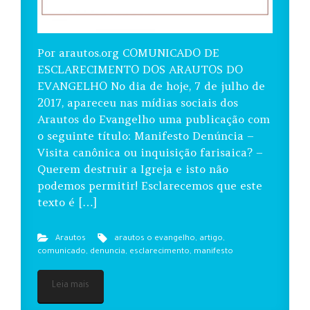
Por arautos.org COMUNICADO DE
ESCLARECIMENTO DOS ARAUTOS DO
EVANGELHO No dia de hoje, 7 de julho de
2017, apareceu nas mídias sociais dos
Arautos do Evangelho uma publicação com
o seguinte título: Manifesto Denúncia –
Visita canônica ou inquisição farisaica? –
Querem destruir a Igreja e isto não
podemos permitir! Esclarecemos que este
texto é […]
Arautos
arautos o evangelho
,
artigo
,
comunicado
,
denuncia
,
esclarecimento
,
manifesto
Leia mais