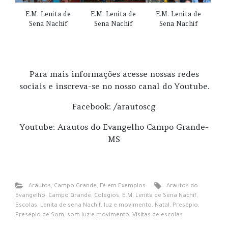
E.M. Lenita de
E.M. Lenita de
E.M. Lenita de
Sena Nachif
Sena Nachif
Sena Nachif
Para mais informações acesse nossas redes
sociais e inscreva-se no nosso canal do Youtube.
Facebook: /arautoscg
Youtube: Arautos do Evangelho Campo Grande-
MS
Arautos
,
Campo Grande
,
Fé em Exemplos
Arautos do
Evangelho
,
Campo Grande
,
Colégios
,
E.M. Lenita de Sena Nachif
,
Escolas
,
Lenita de sena Nachif
,
luz e movimento
,
Natal
,
Presépio
,
Presépio de Som
,
som luz e movimento
,
Visitas de escolas