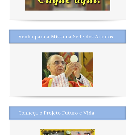
Venha para a Missa na Sede dos Arautos
Conheça o Projeto Futuro e Vida