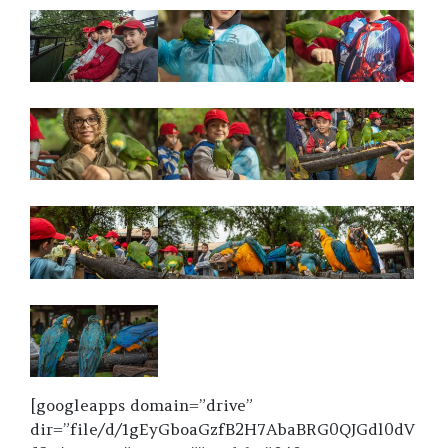
[googleapps domain=”drive”
dir=”file/d/1gEyGboaGzfB2H7AbaBRG0QJGdl0dV