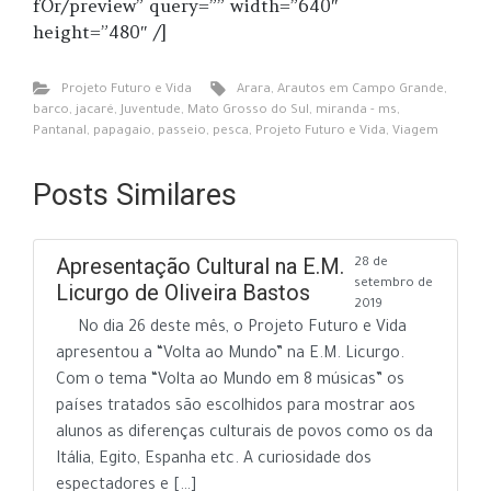
fOr/preview” query=”” width=”640″
height=”480″ /]
Projeto Futuro e Vida
Arara
,
Arautos em Campo Grande
,
barco
,
jacaré
,
Juventude
,
Mato Grosso do Sul
,
miranda - ms
,
Pantanal
,
papagaio
,
passeio
,
pesca
,
Projeto Futuro e Vida
,
Viagem
Posts Similares
Apresentação Cultural na E.M.
28 de
setembro de
Licurgo de Oliveira Bastos
2019
No dia 26 deste mês, o Projeto Futuro e Vida
apresentou a “Volta ao Mundo” na E.M. Licurgo.
Com o tema “Volta ao Mundo em 8 músicas” os
países tratados são escolhidos para mostrar aos
alunos as diferenças culturais de povos como os da
Itália, Egito, Espanha etc. A curiosidade dos
espectadores e […]