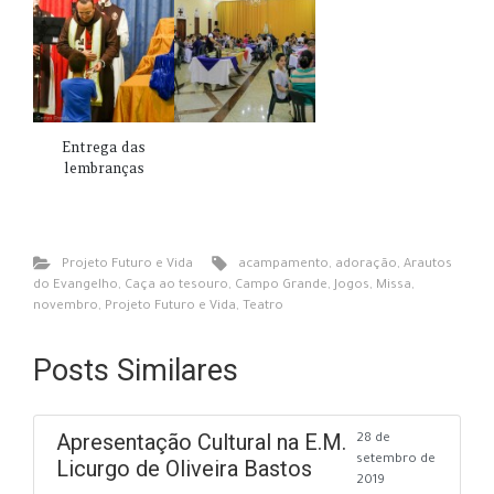
Entrega das
lembranças
Projeto Futuro e Vida
acampamento
,
adoração
,
Arautos
do Evangelho
,
Caça ao tesouro
,
Campo Grande
,
Jogos
,
Missa
,
novembro
,
Projeto Futuro e Vida
,
Teatro
Posts Similares
Apresentação Cultural na E.M.
28 de
setembro de
Licurgo de Oliveira Bastos
2019